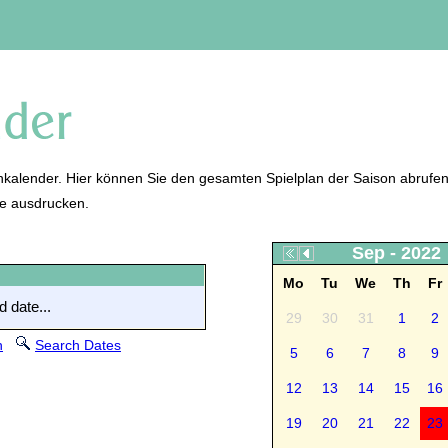
kalender. Hier können Sie den gesamten Spielplan der Saison abrufen
ne ausdrucken.
Sep - 2022
Mo
Tu
We
Th
Fr
 date...
29
30
31
1
2
n
Search Dates
5
6
7
8
9
12
13
14
15
16
19
20
21
22
23