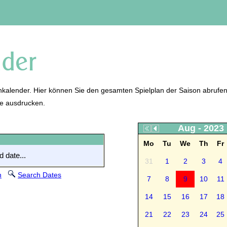
kalender. Hier können Sie den gesamten Spielplan der Saison abrufen
ne ausdrucken.
Aug - 2023
Mo
Tu
We
Th
Fr
 date...
31
1
2
3
4
n
Search Dates
7
8
9
10
11
14
15
16
17
18
21
22
23
24
25