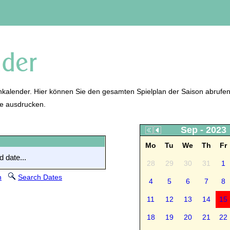
kalender. Hier können Sie den gesamten Spielplan der Saison abrufen
ne ausdrucken.
Sep - 2023
Mo
Tu
We
Th
Fr
 date...
28
29
30
31
1
n
Search Dates
4
5
6
7
8
11
12
13
14
15
18
19
20
21
22